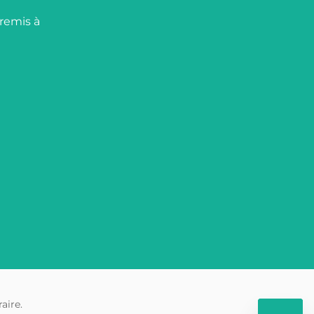
 remis à
aire.