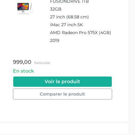
FUSIONDRIVE 1TB
Radeon PRO 575X
32GB
(4GB)
27 inch (68.58 cm)
iMac 27 inch 5K
AMD Radeon Pro 575X (4GB)
2019
999,00
Particulier
En stock
#APPLE_MRR12...
Voir le produit
Comparer le produit
#APPLE_MRR12_i9_32GB_1TB_FD_575X_4GB