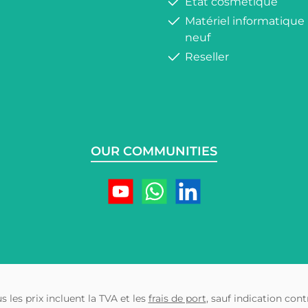
État cosmétique
Matériel informatique
neuf
Reseller
OUR COMMUNITIES
us les prix incluent la TVA et les
frais de port
, sauf indication contr