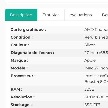
Description
État Mac
évaluations
Dan
Carte graphique :
AMD Radeon
Condition :
Refurbishe
Couleur :
Silver
Diagonale de l'écran :
27 inch (68.
Marque :
Apple
Modèle :
iMac 27 inch
Processeur :
Intel HexaCo
Boost 4,8 G
RAM :
32GB
Résolution :
5120x2880 p
Stockage :
SSD 2TB