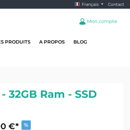
Français
Contact
Mon compte
ES PRODUITS
A PROPOS
BLOG
z - 32GB Ram - SSD
00 €*
%