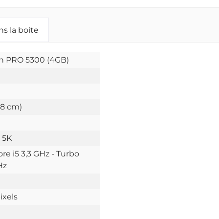
s la boite
 PRO 5300 (4GB)
d
58 cm)
 5K
re i5 3,3 GHz - Turbo
Hz
ixels