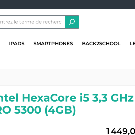
IPADS
SMARTPHONES
BACK2SCHOOL
L
Intel HexaCore i5 3,3 GH
O 5300 (4GB)
1 449,