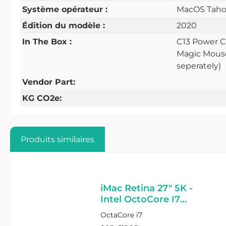
Système opérateur :
MacOS Taho
Édition du modèle :
2020
In The Box :
C13 Power C
Magic Mouse
seperately)
Vendor Part:
KG CO2e:
Produits similaires
iMac Retina 27" 5K -
Intel OctoCore I7
3,8GHz - 16GB Ram -
OctaCore i7
512GB SSD - AMD