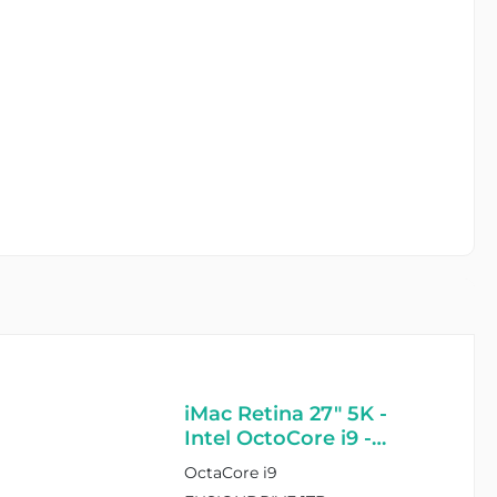
iMac Retina 27" 5K -
Intel OctoCore i9 -
32GB Ram - 1TB
OctaCore i9
Fusiondrive - AMD