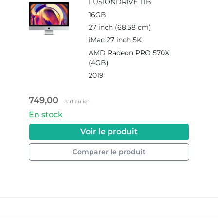
FUSIONDRIVE 1TB
570X (4GB)
16GB
27 inch (68.58 cm)
iMac 27 inch 5K
AMD Radeon PRO 570X
(4GB)
2019
749,00
Particulier
En stock
#APPLE_MRQY2...
Voir le produit
Comparer le produit
#APPLE_MRQY2_I5_16GB_1TB_570X_4GB