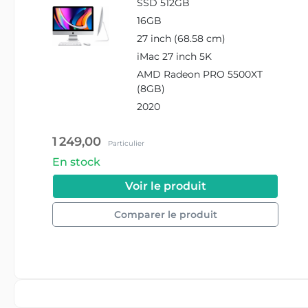
SSD 512GB
Radeon PRO 5500XT
16GB
(8GB)
27 inch (68.58 cm)
iMac 27 inch 5K
AMD Radeon PRO 5500XT
(8GB)
2020
1 249,00
Particulier
En stock
#APPLE_MXWV2...
Voir le produit
Comparer le produit
#APPLE_MXWV2_I7_16GB_512GB_5500XT_8GB