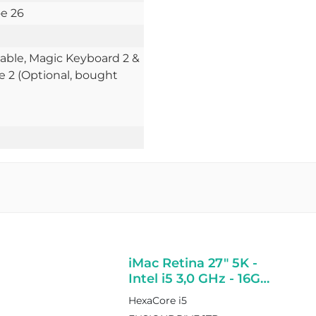
e 26
able
, Magic Keyboard 2 &
 2 (Optional, bought
iMac Retina 27" 5K -
Intel i5 3,0 GHz - 16GB
Ram - Fusiondrive 1TB
HexaCore i5
- AMD Radeon PRO