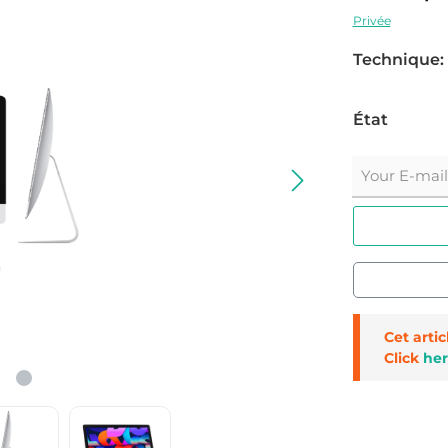
Privée
Technique:
État
Your E-mail
Cet arti
Click
her
Réf. produit