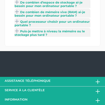
De combien d’espace de stockage ai-je
besoin pour mon ordinateur portable ?
De combien de mémoire vive (RAM) ai-je
besoin pour mon ordinateur portable ?
Quel processeur choisir pour un ordinateur
portable ?
Puis-je mettre à niveau la mémoire ou le
stockage plus tard ?
ASSISTANCE TÉLÉPHONIQUE
SERVICE À LA CLIENTÈLE
INFORMATION