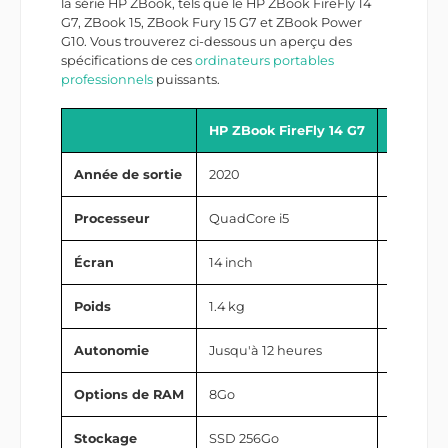
la série HP ZBook, tels que le HP ZBook FireFly 14
G7, ZBook 15, ZBook Fury 15 G7 et ZBook Power
G10. Vous trouverez ci-dessous un aperçu des
spécifications de ces
ordinateurs portables
professionnels
puissants.
HP ZBook FireFly 14 G7
HP ZBoo
Année de sortie
2020
2018
Processeur
QuadCore i5
QuadCor
Écran
14 inch
15.6 inch
Poids
1.4 kg
2.0 kg
Autonomie
Jusqu'à 12 heures
Jusqu'à 
Options de RAM
8Go
8Go
Stockage
SSD 256Go
SSD 256