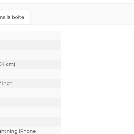
ns la boite
d
.64 cm)
7 inch
ghtning iPhone