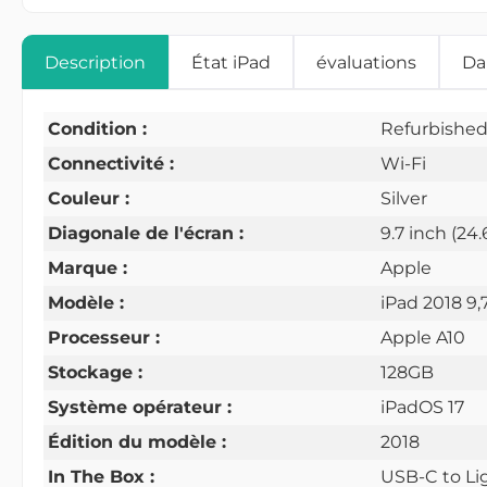
Description
État iPad
évaluations
Da
Condition :
Refurbishe
Connectivité :
Wi-Fi
Couleur :
Silver
Diagonale de l'écran :
9.7 inch (24
Marque :
Apple
Modèle :
iPad 2018 9,
Processeur :
Apple A10
Stockage :
128GB
Système opérateur :
iPadOS 17
Édition du modèle :
2018
In The Box :
USB-C to Li