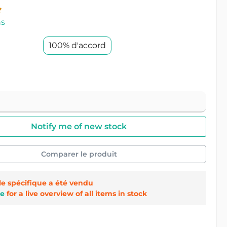
ns
100% d'accord
Notify me of new stock
Comparer le produit
cle spécifique a été vendu
e
for a live overview of all items in stock
 :
3224/3/RND-T902128