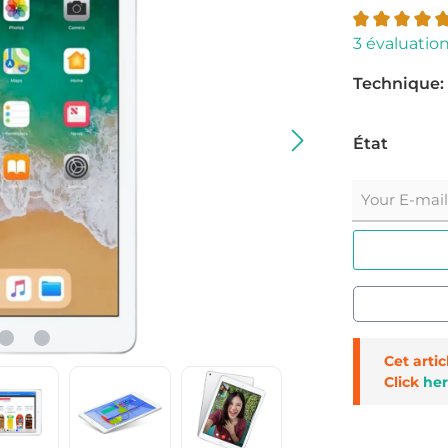
3 évaluatio
Technique:
État
Your E-mail
Cet arti
Click
her
Réf. produit