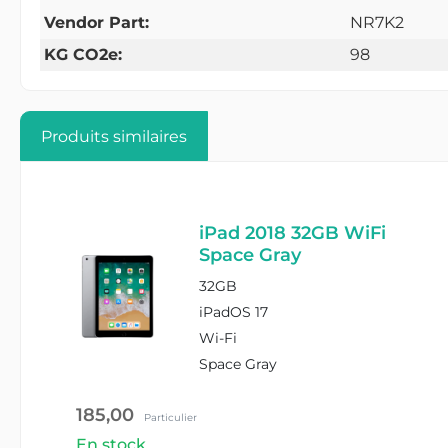
Vendor Part:
NR7K2
KG CO2e:
98
Produits similaires
iPad 2018 32GB WiFi
Space Gray
32GB
iPadOS 17
Wi-Fi
Space Gray
185,00
Particulier
En stock
#APPLE_MR7F2