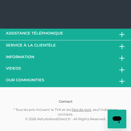
ASSISTANCE TÉLÉPHONIQUE
SERVICE À LA CLIENTÈLE
INFORMATION
VIDEOS
OUR COMMUNITIES
Contact
* Tous les prix incluent la TVA et les
frais de port
, sauf indication
contraire.
© 2026 RefurbishedDirect.fr - All Rights Reserved.