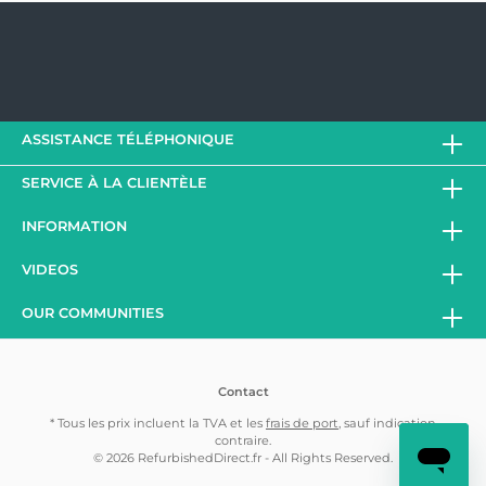
ASSISTANCE TÉLÉPHONIQUE
SERVICE À LA CLIENTÈLE
INFORMATION
VIDEOS
OUR COMMUNITIES
Contact
* Tous les prix incluent la TVA et les
frais de port
, sauf indication
contraire.
© 2026 RefurbishedDirect.fr - All Rights Reserved.