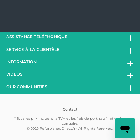
ASSISTANCE TÉLÉPHONIQUE
SERVICE À LA CLIENTÈLE
INFORMATION
VIDEOS
OUR COMMUNITIES
Contact
* Tous les prix incluent la TVA et les
frais de port
, sauf indication
contraire.
© 2026 RefurbishedDirect.fr - All Rights Reserved.