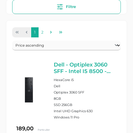
Filtre
1
2
Dell - Optiplex 3060
SFF - Intel I5 8500 -
8GB Ram - 256GB SSD
HexaCore i5
- Windows 11 Pro -
Dell
DVD writer
Optiplex 3060 SFF
8GB
SSD 256GB
Intel UHD Graphics 630
Windows 11 Pro
189,00
Particulier