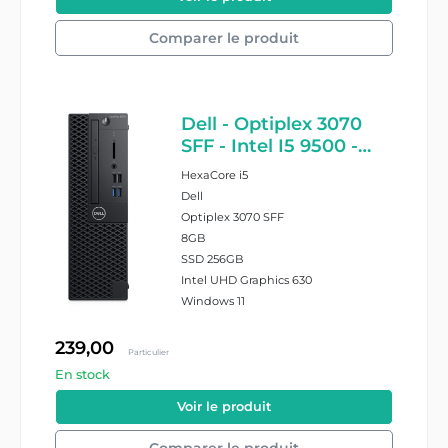
Comparer le produit
Dell - Optiplex 3070
SFF - Intel I5 9500 -
8GB Ram - 256GB SSD
HexaCore i5
Dell
Optiplex 3070 SFF
8GB
SSD 256GB
Intel UHD Graphics 630
Windows 11
239,00
Particulier
En stock
#25713/8/2275305
Voir le produit
Comparer le produit