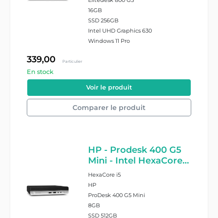
Elitedesk 800 G5
16GB
SSD 256GB
Intel UHD Graphics 630
Windows 11 Pro
339,00
Particulier
En stock
#19356/8/2264586
Voir le produit
Comparer le produit
HP - Prodesk 400 G5
Mini - Intel HexaCore
I5 8500T - 8GB RAM -
HexaCore i5
512GB SSD - Windows
HP
11 Pro
ProDesk 400 G5 Mini
8GB
SSD 512GB