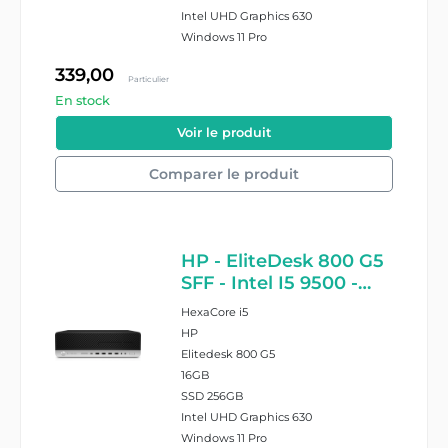
Intel UHD Graphics 630
Windows 11 Pro
339,00
Particulier
En stock
#26643/22/RTVTUZ1OB9326
Voir le produit
Comparer le produit
HP - EliteDesk 800 G5
SFF - Intel I5 9500 -
16GB Ram - 256GB
HexaCore i5
SSD - Windows 11 Pro
HP
Elitedesk 800 G5
16GB
SSD 256GB
Intel UHD Graphics 630
Windows 11 Pro