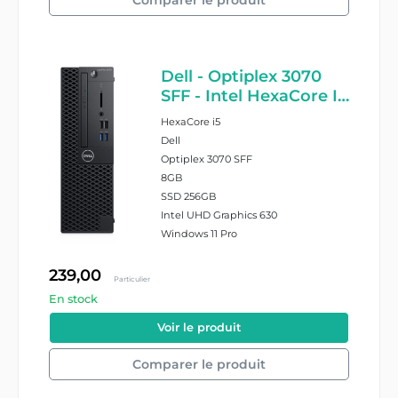
Dell - Optiplex 3070
SFF - Intel HexaCore I5
9500 - 8GB Ram -
HexaCore i5
256GB SSD - Windows
Dell
11 Pro - DVD writer
Optiplex 3070 SFF
8GB
SSD 256GB
Intel UHD Graphics 630
Windows 11 Pro
239,00
Particulier
En stock
#27378/8/2278329
Voir le produit
Comparer le produit