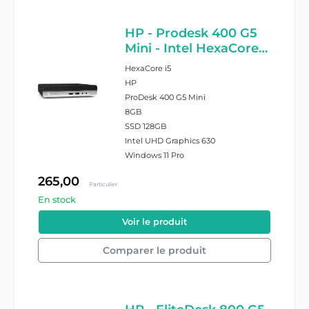
HP - Prodesk 400 G5
Mini - Intel HexaCore
I5 8500T - 8GB RAM -
HexaCore i5
128GB SSD - Windows
HP
11 Pro
ProDesk 400 G5 Mini
8GB
SSD 128GB
Intel UHD Graphics 630
Windows 11 Pro
265,00
Particulier
En stock
#26642/22/KUQDTGMHFNK2
Voir le produit
Comparer le produit