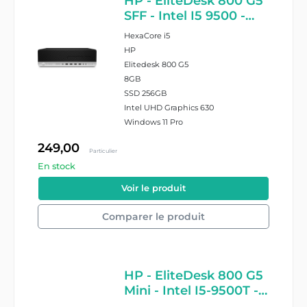
HP - EliteDesk 800 G5
SFF - Intel I5 9500 -
8GB Ram - 256GB SSD
HexaCore i5
- Windows 11 Pro
HP
Elitedesk 800 G5
8GB
SSD 256GB
Intel UHD Graphics 630
Windows 11 Pro
249,00
Particulier
En stock
#27267/8/2278310
Voir le produit
Comparer le produit
HP - EliteDesk 800 G5
Mini - Intel I5-9500T -
8GB Ram - 256GB SSD