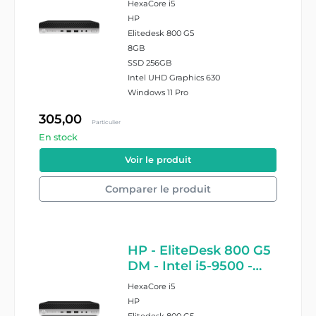
HexaCore i5
- Windows 11 Pro
HP
Elitedesk 800 G5
8GB
SSD 256GB
Intel UHD Graphics 630
Windows 11 Pro
305,00
Particulier
En stock
#18952/8/2263905
Voir le produit
Comparer le produit
HP - EliteDesk 800 G5
DM - Intel i5-9500 -
16GB Ram - 256GB
HexaCore i5
SSD - Windows 11 Pro
HP