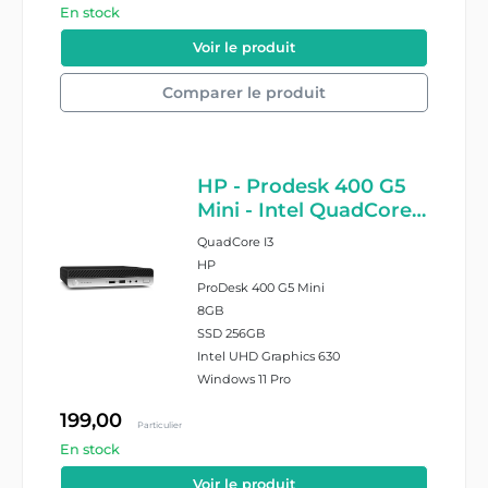
En stock
#27307/8/2278318
Voir le produit
Comparer le produit
HP - Prodesk 400 G5
Mini - Intel QuadCore
I3 9100T - 8GB RAM -
QuadCore I3
256GB SSD - Windows
HP
11 Pro
ProDesk 400 G5 Mini
8GB
SSD 256GB
Intel UHD Graphics 630
Windows 11 Pro
199,00
Particulier
En stock
#26401/8/2276612
Voir le produit