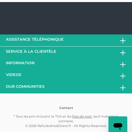
ASSISTANCE TÉLÉPHONIQUE
SERVICE À LA CLIENTÈLE
INFORMATION
VIDEOS
OUR COMMUNITIES
Contact
* Tous les prix incluent la TVA et les
frais de port
, sauf indication
contraire.
© 2026 RefurbishedDirect.fr - All Rights Reserved.